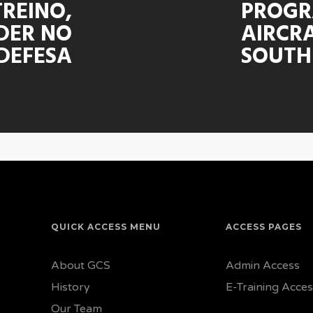
TREINO,
PROGR
DER NO
AIRCRA
DEFESA
SOUTH
QUICK ACCESS MENU
ACCESS PAGES
About GCS
Admin Access
History
E-Training Acce
Our Team