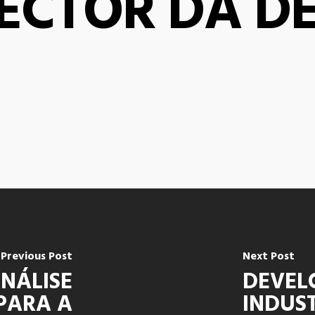
ECTOR DA D
Previous Post
Next Post
NÁLISE
DEVEL
PARA A
INDUST