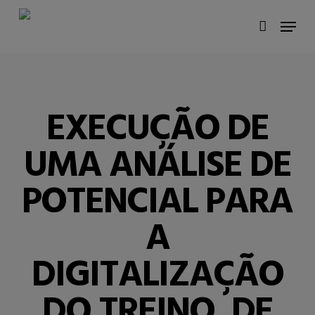
Skip
Menu
to
account
main
content
EXECUÇÃO DE
UMA ANÁLISE DE
POTENCIAL PARA
A
DIGITALIZAÇÃO
DO TREINO, DE