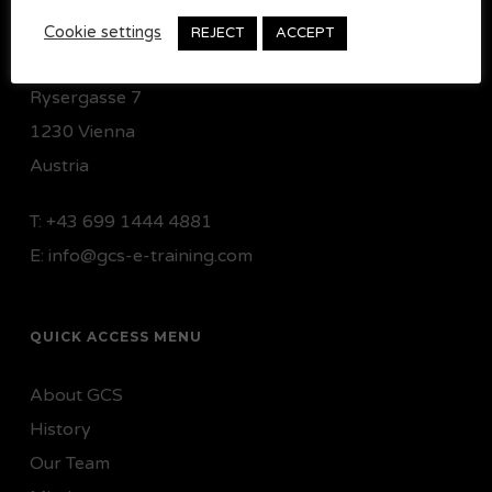
Cookie settings
REJECT
ACCEPT
Headquarters
Rysergasse 7
1230 Vienna
Austria
T:
+43 699 1444 4881
E:
info@gcs-e-training.com
QUICK ACCESS MENU
About GCS
History
Our Team